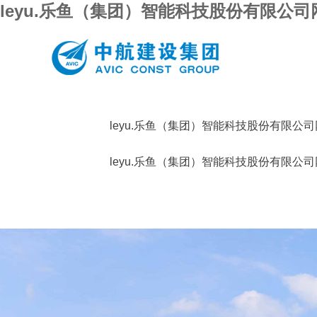
leyu.乐鱼（集团）智能科技股份有限公司
leyu.乐鱼（集团）智能科技股份有限公
leyu.乐鱼（集团）智能科技股份有限公