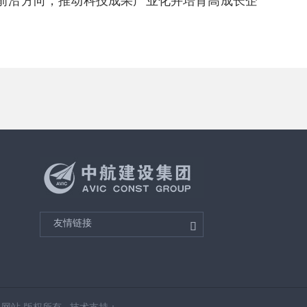
前沿方向，推动科技成果产业化并培育高成长企
友情链接
